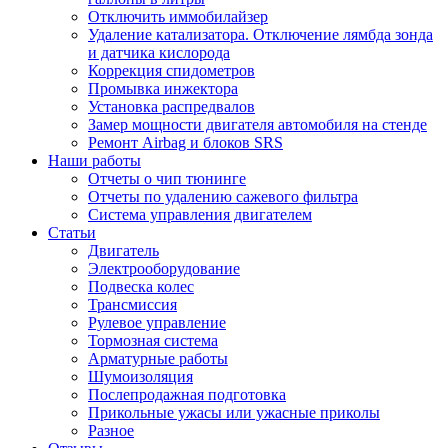
Отключить иммобилайзер
Удаление катализатора. Отключение лямбда зонда
и датчика кислорода
Коррекция спидометров
Промывка инжектора
Установка распредвалов
Замер мощности двигателя автомобиля на стенде
Ремонт Airbag и блоков SRS
Наши работы
Отчеты о чип тюнинге
Отчеты по удалению сажевого фильтра
Система управления двигателем
Статьи
Двигатель
Электрооборудование
Подвеска колес
Трансмиссия
Рулевое управление
Тормозная система
Арматурные работы
Шумоизоляция
Послепродажная подготовка
Прикольные ужасы или ужасные приколы
Разное