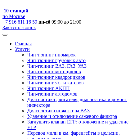
10 станций
по Москве
+7 916 611 16 59
пн-сб
09:00 до 21:00
Заказать звонок
Главная
Услуги
Чип тюнинг иномарок
Чип-тюнинг грузовых авто
Чип-тюнинг ВАЗ, ГАЗ, УАЗ
Чип-тюнинг мотоциклов
Чип-тюнинг квадроциклов
Чип-тюнинг яхт и катеров
Чип-тюнинг АКПП
Чип-тюнинг автодомов
Диагностика двигателя, диагностика и ремонт
инжектора
Диагностика инжектора ВАЗ
Удаление и отключение сажевого фильтра
Заглушить клапан ЕГР: отключение и удаление
ЕГР
Перевод мили в км, фаренгейты в цельсии,
галлоны в литры