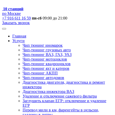
10 станций
по Москве
+7 916 611 16 59
пн-сб
09:00 до 21:00
Заказать звонок
Главная
Услуги
Чип тюнинг иномарок
Чип-тюнинг грузовых авто
Чип-тюнинг ВАЗ, ГАЗ, УАЗ
Чип-тюнинг мотоциклов
Чип-тюнинг квадроциклов
Чип-тюнинг яхт и катеров
Чип-тюнинг АКПП
Чип-тюнинг автодомов
Диагностика двигателя, диагностика и ремонт
инжектора
Диагностика инжектора ВАЗ
Удаление и отключение сажевого фильтра
Заглушить клапан ЕГР: отключение и удаление
ЕГР
Перевод мили в км, фаренгейты в цельсии,
галлоны в литры