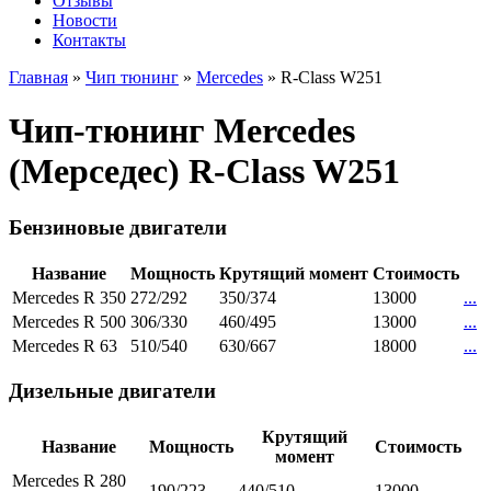
Отзывы
Новости
Контакты
Главная
»
Чип тюнинг
»
Mercedes
»
R-Class W251
Чип-тюнинг Mercedes
(Мерседес) R-Class W251
Бензиновые двигатели
Название
Мощность
Крутящий момент
Стоимость
Mercedes R 350
272/292
350/374
13000
...
Mercedes R 500
306/330
460/495
13000
...
Mercedes R 63
510/540
630/667
18000
...
Дизельные двигатели
Крутящий
Название
Мощность
Стоимость
момент
Mercedes R 280
190/223
440/510
13000
...