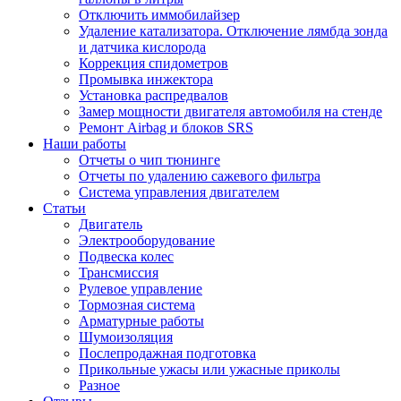
Отключить иммобилайзер
Удаление катализатора. Отключение лямбда зонда
и датчика кислорода
Коррекция спидометров
Промывка инжектора
Установка распредвалов
Замер мощности двигателя автомобиля на стенде
Ремонт Airbag и блоков SRS
Наши работы
Отчеты о чип тюнинге
Отчеты по удалению сажевого фильтра
Система управления двигателем
Статьи
Двигатель
Электрооборудование
Подвеска колес
Трансмиссия
Рулевое управление
Тормозная система
Арматурные работы
Шумоизоляция
Послепродажная подготовка
Прикольные ужасы или ужасные приколы
Разное