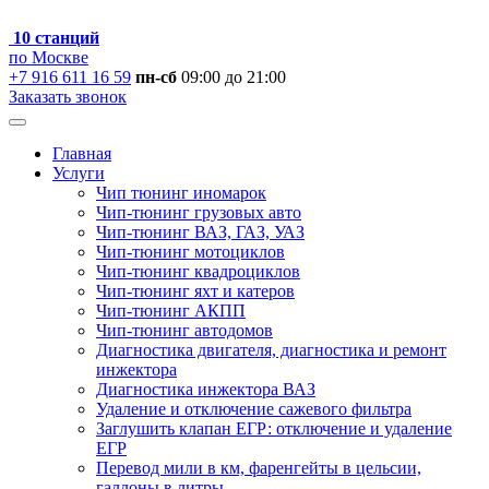
10 станций
по Москве
+7 916 611 16 59
пн-сб
09:00 до 21:00
Заказать звонок
Главная
Услуги
Чип тюнинг иномарок
Чип-тюнинг грузовых авто
Чип-тюнинг ВАЗ, ГАЗ, УАЗ
Чип-тюнинг мотоциклов
Чип-тюнинг квадроциклов
Чип-тюнинг яхт и катеров
Чип-тюнинг АКПП
Чип-тюнинг автодомов
Диагностика двигателя, диагностика и ремонт
инжектора
Диагностика инжектора ВАЗ
Удаление и отключение сажевого фильтра
Заглушить клапан ЕГР: отключение и удаление
ЕГР
Перевод мили в км, фаренгейты в цельсии,
галлоны в литры