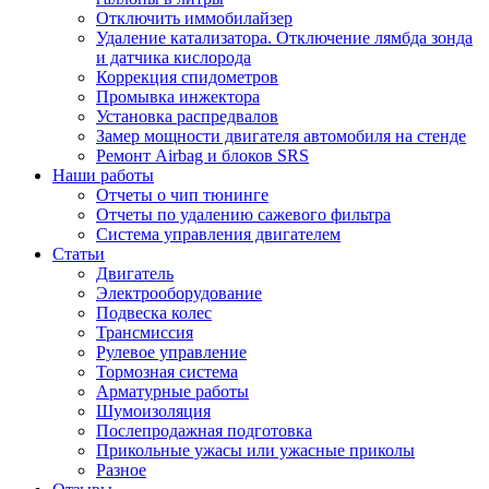
Отключить иммобилайзер
Удаление катализатора. Отключение лямбда зонда
и датчика кислорода
Коррекция спидометров
Промывка инжектора
Установка распредвалов
Замер мощности двигателя автомобиля на стенде
Ремонт Airbag и блоков SRS
Наши работы
Отчеты о чип тюнинге
Отчеты по удалению сажевого фильтра
Система управления двигателем
Статьи
Двигатель
Электрооборудование
Подвеска колес
Трансмиссия
Рулевое управление
Тормозная система
Арматурные работы
Шумоизоляция
Послепродажная подготовка
Прикольные ужасы или ужасные приколы
Разное