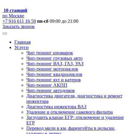
10 станций
по Москве
+7 916 611 16 59
пн-сб
09:00 до 21:00
Заказать звонок
Главная
Услуги
Чип тюнинг иномарок
Чип-тюнинг грузовых авто
Чип-тюнинг ВАЗ, ГАЗ, УАЗ
Чип-тюнинг мотоциклов
Чип-тюнинг квадроциклов
Чип-тюнинг яхт и катеров
Чип-тюнинг АКПП
Чип-тюнинг автодомов
Диагностика двигателя, диагностика и ремонт
инжектора
Диагностика инжектора ВАЗ
Удаление и отключение сажевого фильтра
Заглушить клапан ЕГР: отключение и удаление
ЕГР
Перевод мили в км, фаренгейты в цельсии,
галлоны в литры