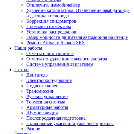
Отключить иммобилайзер
Удаление катализатора. Отключение лямбда зонда
и датчика кислорода
Коррекция спидометров
Промывка инжектора
Установка распредвалов
Замер мощности двигателя автомобиля на стенде
Ремонт Airbag и блоков SRS
Наши работы
Отчеты о чип тюнинге
Отчеты по удалению сажевого фильтра
Система управления двигателем
Статьи
Двигатель
Электрооборудование
Подвеска колес
Трансмиссия
Рулевое управление
Тормозная система
Арматурные работы
Шумоизоляция
Послепродажная подготовка
Прикольные ужасы или ужасные приколы
Разное