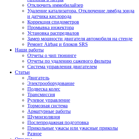
Отключить иммобилайзер
Удаление катализатора. Отключение лямбда зонда
и датчика кислорода
Коррекция спидометров
Промывка инжектора
Установка распредвалов
Замер мощности двигателя автомобиля на стенде
Ремонт Airbag и блоков SRS
Наши работы
Отчеты о чип тюнинге
Отчеты по удалению сажевого фильтра
Система управления двигателем
Статьи
Двигатель
Электрооборудование
Подвеска колес
Трансмиссия
Рулевое управление
Тормозная система
Арматурные работы
Шумоизоляция
Послепродажная подготовка
Прикольные ужасы или ужасные приколы
Разное