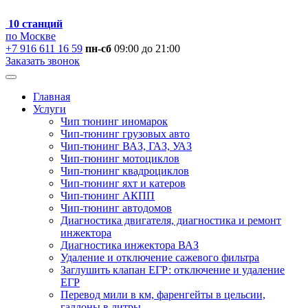
10 станций
по Москве
+7 916 611 16 59
пн-сб
09:00 до 21:00
Заказать звонок
Главная
Услуги
Чип тюнинг иномарок
Чип-тюнинг грузовых авто
Чип-тюнинг ВАЗ, ГАЗ, УАЗ
Чип-тюнинг мотоциклов
Чип-тюнинг квадроциклов
Чип-тюнинг яхт и катеров
Чип-тюнинг АКПП
Чип-тюнинг автодомов
Диагностика двигателя, диагностика и ремонт
инжектора
Диагностика инжектора ВАЗ
Удаление и отключение сажевого фильтра
Заглушить клапан ЕГР: отключение и удаление
ЕГР
Перевод мили в км, фаренгейты в цельсии,
галлоны в литры