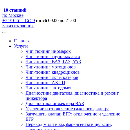
10 станций
по Москве
+7 916 611 16 59
пн-сб
09:00 до 21:00
Заказать звонок
Главная
Услуги
Чип тюнинг иномарок
Чип-тюнинг грузовых авто
Чип-тюнинг ВАЗ, ГАЗ, УАЗ
Чип-тюнинг мотоциклов
Чип-тюнинг квадроциклов
Чип-тюнинг яхт и катеров
Чип-тюнинг АКПП
Чип-тюнинг автодомов
Диагностика двигателя, диагностика и ремонт
инжектора
Диагностика инжектора ВАЗ
Удаление и отключение сажевого фильтра
Заглушить клапан ЕГР: отключение и удаление
ЕГР
Перевод мили в км, фаренгейты в цельсии,
галлоны в литры