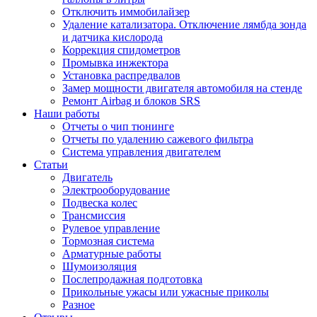
Отключить иммобилайзер
Удаление катализатора. Отключение лямбда зонда
и датчика кислорода
Коррекция спидометров
Промывка инжектора
Установка распредвалов
Замер мощности двигателя автомобиля на стенде
Ремонт Airbag и блоков SRS
Наши работы
Отчеты о чип тюнинге
Отчеты по удалению сажевого фильтра
Система управления двигателем
Статьи
Двигатель
Электрооборудование
Подвеска колес
Трансмиссия
Рулевое управление
Тормозная система
Арматурные работы
Шумоизоляция
Послепродажная подготовка
Прикольные ужасы или ужасные приколы
Разное