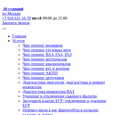
10 станций
по Москве
+7 916 611 16 59
пн-сб
09:00 до 21:00
Заказать звонок
Главная
Услуги
Чип тюнинг иномарок
Чип-тюнинг грузовых авто
Чип-тюнинг ВАЗ, ГАЗ, УАЗ
Чип-тюнинг мотоциклов
Чип-тюнинг квадроциклов
Чип-тюнинг яхт и катеров
Чип-тюнинг АКПП
Чип-тюнинг автодомов
Диагностика двигателя, диагностика и ремонт
инжектора
Диагностика инжектора ВАЗ
Удаление и отключение сажевого фильтра
Заглушить клапан ЕГР: отключение и удаление
ЕГР
Перевод мили в км, фаренгейты в цельсии,
галлоны в литры