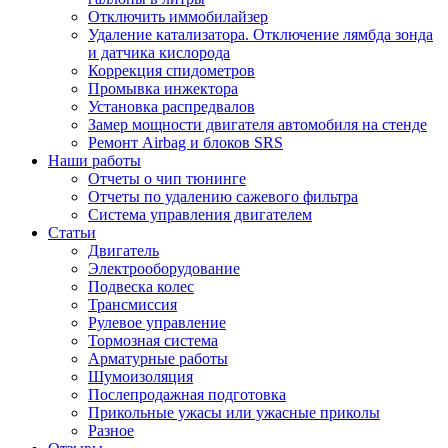
Отключить иммобилайзер
Удаление катализатора. Отключение лямбда зонда
и датчика кислорода
Коррекция спидометров
Промывка инжектора
Установка распредвалов
Замер мощности двигателя автомобиля на стенде
Ремонт Airbag и блоков SRS
Наши работы
Отчеты о чип тюнинге
Отчеты по удалению сажевого фильтра
Система управления двигателем
Статьи
Двигатель
Электрооборудование
Подвеска колес
Трансмиссия
Рулевое управление
Тормозная система
Арматурные работы
Шумоизоляция
Послепродажная подготовка
Прикольные ужасы или ужасные приколы
Разное