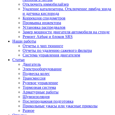
Отключить иммобилайзер
Удаление катализатора. Отключение лямбда зонда
и датчика кислорода
Коррекция спидометров
Промывка инжектора
Установка распредвалов
Замер мощности двигателя автомобиля на стенде
Ремонт Airbag и блоков SRS
Наши работы
Отчеты о чип тюнинге
Отчеты по удалению сажевого фильтра
Система управления двигателем
Статьи
Двигатель
Электрооборудование
Подвеска колес
Трансмиссия
Рулевое управление
Тормозная система
Арматурные работы
Шумоизоляция
Послепродажная подготовка
Прикольные ужасы или ужасные приколы
Разное