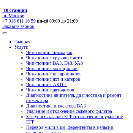
10 станций
по Москве
+7 916 611 16 59
пн-сб
09:00 до 21:00
Заказать звонок
Главная
Услуги
Чип тюнинг иномарок
Чип-тюнинг грузовых авто
Чип-тюнинг ВАЗ, ГАЗ, УАЗ
Чип-тюнинг мотоциклов
Чип-тюнинг квадроциклов
Чип-тюнинг яхт и катеров
Чип-тюнинг АКПП
Чип-тюнинг автодомов
Диагностика двигателя, диагностика и ремонт
инжектора
Диагностика инжектора ВАЗ
Удаление и отключение сажевого фильтра
Заглушить клапан ЕГР: отключение и удаление
ЕГР
Перевод мили в км, фаренгейты в цельсии,
галлоны в литры