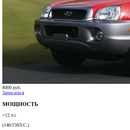
8000 руб.
Записаться
МОЩНОСТЬ
+12 л.с
(146/158Л.С.)