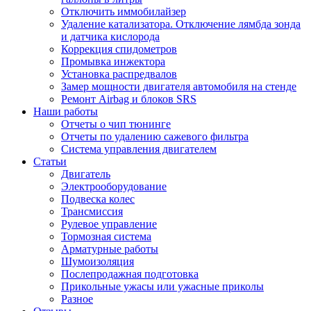
Отключить иммобилайзер
Удаление катализатора. Отключение лямбда зонда
и датчика кислорода
Коррекция спидометров
Промывка инжектора
Установка распредвалов
Замер мощности двигателя автомобиля на стенде
Ремонт Airbag и блоков SRS
Наши работы
Отчеты о чип тюнинге
Отчеты по удалению сажевого фильтра
Система управления двигателем
Статьи
Двигатель
Электрооборудование
Подвеска колес
Трансмиссия
Рулевое управление
Тормозная система
Арматурные работы
Шумоизоляция
Послепродажная подготовка
Прикольные ужасы или ужасные приколы
Разное