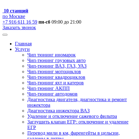
10 станций
по Москве
+7 916 611 16 59
пн-сб
09:00 до 21:00
Заказать звонок
Главная
Услуги
Чип тюнинг иномарок
Чип-тюнинг грузовых авто
Чип-тюнинг ВАЗ, ГАЗ, УАЗ
Чип-тюнинг мотоциклов
Чип-тюнинг квадроциклов
Чип-тюнинг яхт и катеров
Чип-тюнинг АКПП
Чип-тюнинг автодомов
Диагностика двигателя, диагностика и ремонт
инжектора
Диагностика инжектора ВАЗ
Удаление и отключение сажевого фильтра
Заглушить клапан ЕГР: отключение и удаление
ЕГР
Перевод мили в км, фаренгейты в цельсии,
галлоны в литры