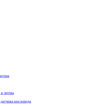
ектора
 в литры
 датчика кислорода