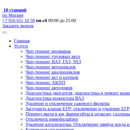
10 станций
по Москве
+7 916 611 16 59
пн-сб
09:00 до 21:00
Заказать звонок
Главная
Услуги
Чип тюнинг иномарок
Чип-тюнинг грузовых авто
Чип-тюнинг ВАЗ, ГАЗ, УАЗ
Чип-тюнинг мотоциклов
Чип-тюнинг квадроциклов
Чип-тюнинг яхт и катеров
Чип-тюнинг АКПП
Чип-тюнинг автодомов
Диагностика двигателя, диагностика и ремонт инж
Диагностика инжектора ВАЗ
Удаление и отключение сажевого фильтра
Заглушить клапан ЕГР: отключение и удаление ЕГР
Перевод мили в км, фаренгейты в цельсии, галлоны
Отключить иммобилайзер
Удаление катализатора. Отключение лямбда зонда и
Коррекция спидометров