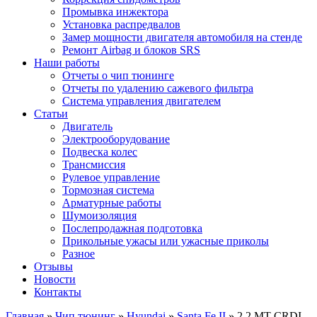
Промывка инжектора
Установка распредвалов
Замер мощности двигателя автомобиля на стенде
Ремонт Airbag и блоков SRS
Наши работы
Отчеты о чип тюнинге
Отчеты по удалению сажевого фильтра
Система управления двигателем
Статьи
Двигатель
Электрооборудование
Подвеска колес
Трансмиссия
Рулевое управление
Тормозная система
Арматурные работы
Шумоизоляция
Послепродажная подготовка
Прикольные ужасы или ужасные приколы
Разное
Отзывы
Новости
Контакты
Главная
»
Чип тюнинг
»
Hyundai
»
Santa Fe II
»
2.2 MT CRDI