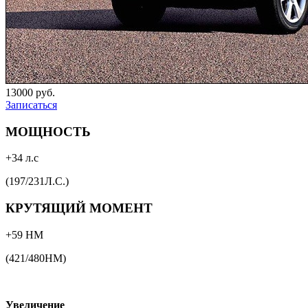
13000 руб.
Записаться
МОЩНОСТЬ
+34 л.с
(197/231Л.С.)
КРУТЯЩИЙ МОМЕНТ
+59 НМ
(421/480НМ)
Увеличение