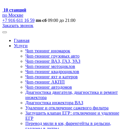
10 станций
по Москве
+7 916 611 16 59
пн-сб
09:00 до 21:00
Заказать звонок
Главная
Услуги
Чип тюнинг иномарок
Чип-тюнинг грузовых авто
Чип-тюнинг ВАЗ, ГАЗ, УАЗ
Чип-тюнинг мотоциклов
Чип-тюнинг квадроциклов
Чип-тюнинг яхт и катеров
Чип-тюнинг АКПП
Чип-тюнинг автодомов
Диагностика двигателя, диагностика и ремонт
инжектора
Диагностика инжектора ВАЗ
Удаление и отключение сажевого фильтра
Заглушить клапан ЕГР: отключение и удаление
ЕГР
Перевод мили в км, фаренгейты в цельсии,
галлоны в литры