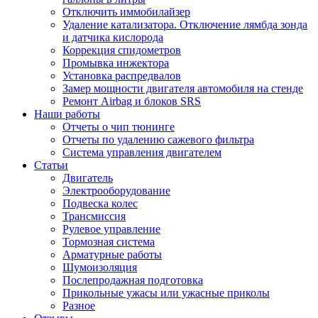
Отключить иммобилайзер
Удаление катализатора. Отключение лямбда зонда
и датчика кислорода
Коррекция спидометров
Промывка инжектора
Установка распредвалов
Замер мощности двигателя автомобиля на стенде
Ремонт Airbag и блоков SRS
Наши работы
Отчеты о чип тюнинге
Отчеты по удалению сажевого фильтра
Система управления двигателем
Статьи
Двигатель
Электрооборудование
Подвеска колес
Трансмиссия
Рулевое управление
Тормозная система
Арматурные работы
Шумоизоляция
Послепродажная подготовка
Прикольные ужасы или ужасные приколы
Разное