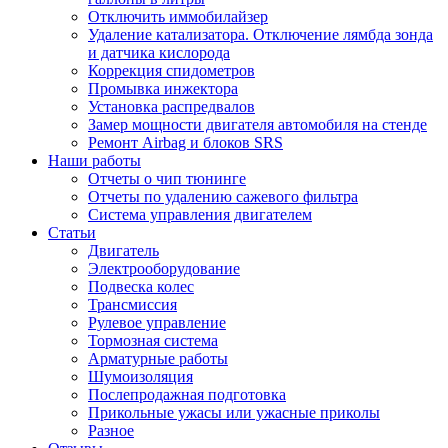
Отключить иммобилайзер
Удаление катализатора. Отключение лямбда зонда
и датчика кислорода
Коррекция спидометров
Промывка инжектора
Установка распредвалов
Замер мощности двигателя автомобиля на стенде
Ремонт Airbag и блоков SRS
Наши работы
Отчеты о чип тюнинге
Отчеты по удалению сажевого фильтра
Система управления двигателем
Статьи
Двигатель
Электрооборудование
Подвеска колес
Трансмиссия
Рулевое управление
Тормозная система
Арматурные работы
Шумоизоляция
Послепродажная подготовка
Прикольные ужасы или ужасные приколы
Разное