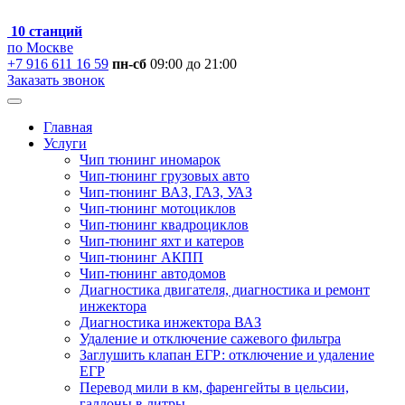
10 станций
по Москве
+7 916 611 16 59
пн-сб
09:00 до 21:00
Заказать звонок
Главная
Услуги
Чип тюнинг иномарок
Чип-тюнинг грузовых авто
Чип-тюнинг ВАЗ, ГАЗ, УАЗ
Чип-тюнинг мотоциклов
Чип-тюнинг квадроциклов
Чип-тюнинг яхт и катеров
Чип-тюнинг АКПП
Чип-тюнинг автодомов
Диагностика двигателя, диагностика и ремонт
инжектора
Диагностика инжектора ВАЗ
Удаление и отключение сажевого фильтра
Заглушить клапан ЕГР: отключение и удаление
ЕГР
Перевод мили в км, фаренгейты в цельсии,
галлоны в литры