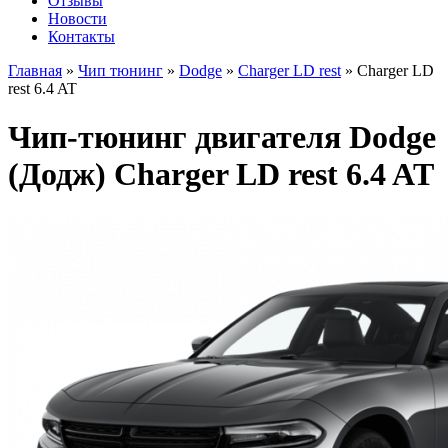
Отзывы
Новости
Контакты
Главная
»
Чип тюнинг
»
Dodge
»
Charger LD rest
»
Charger LD
rest 6.4 AT
Чип-тюнинг двигателя Dodge
(Додж) Charger LD rest 6.4 AT