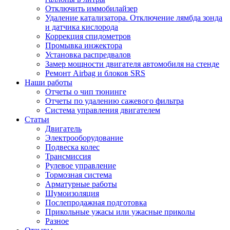
Отключить иммобилайзер
Удаление катализатора. Отключение лямбда зонда
и датчика кислорода
Коррекция спидометров
Промывка инжектора
Установка распредвалов
Замер мощности двигателя автомобиля на стенде
Ремонт Airbag и блоков SRS
Наши работы
Отчеты о чип тюнинге
Отчеты по удалению сажевого фильтра
Система управления двигателем
Статьи
Двигатель
Электрооборудование
Подвеска колес
Трансмиссия
Рулевое управление
Тормозная система
Арматурные работы
Шумоизоляция
Послепродажная подготовка
Прикольные ужасы или ужасные приколы
Разное