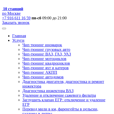
10 станций
по Москве
+7 916 611 16 59
пн-сб
09:00 до 21:00
Заказать звонок
Главная
Услуги
Чип тюнинг иномарок
Чип-тюнинг грузовых авто
Чип-тюнинг ВАЗ, ГАЗ, УАЗ
Чип-тюнинг мотоциклов
Чип-тюнинг квадроциклов
Чип-тюнинг яхт и катеров
Чип-тюнинг АКПП
Чип-тюнинг автодомов
Диагностика двигателя, диагностика и ремонт
инжектора
Диагностика инжектора ВАЗ
Удаление и отключение сажевого фильтра
Заглушить клапан ЕГР: отключение и удаление
ЕГР
Перевод мили в км, фаренгейты в цельсии,
галлоны в литры