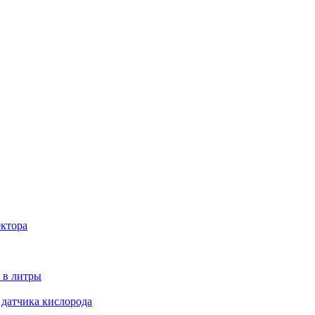
ектора
 в литры
 датчика кислорода