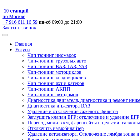
10 станций
по Москве
+7 916 611 16 59
пн-сб
09:00 до 21:00
Заказать звонок
Главная
Услуги
Чип тюнинг иномарок
Чип-тюнинг грузовых авто
Чип-тюнинг ВАЗ, ГАЗ, УАЗ
Чип-тюнинг мотоциклов
Чип-тюнинг квадроциклов
Чип-тюнинг яхт и катеров
Чип-тюнинг АКПП
Чип-тюнинг автодомов
Диагностика двигателя, диагностика и ремонт инж
Диагностика инжектора ВАЗ
Удаление и отключение сажевого фильтра
Заглушить клапан ЕГР: отключение и удаление ЕГР
Перевод мили в км, фаренгейты в цельсии, галлоны
Отключить иммобилайзер
Удаление катализатора. Отключение лямбда зонда и
Коррекция спидометров