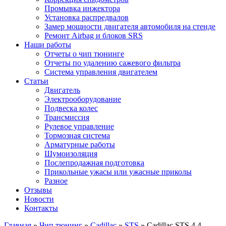
Промывка инжектора
Установка распредвалов
Замер мощности двигателя автомобиля на стенде
Ремонт Airbag и блоков SRS
Наши работы
Отчеты о чип тюнинге
Отчеты по удалению сажевого фильтра
Система управления двигателем
Статьи
Двигатель
Электрооборудование
Подвеска колес
Трансмиссия
Рулевое управление
Тормозная система
Арматурные работы
Шумоизоляция
Послепродажная подготовка
Прикольные ужасы или ужасные приколы
Разное
Отзывы
Новости
Контакты
Главная
»
Чип тюнинг
»
Cadillac
»
STS
»
Cadillac STS 4.4