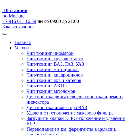
10 станций
по Москве
+7 916 611 16 59
пн-сб
09:00 до 21:00
Заказать звонок
Главная
Услуги
Чип тюнинг иномарок
Чип-тюнинг грузовых авто
Чип-тюнинг ВАЗ, ГАЗ, УАЗ
Чип-тюнинг мотоциклов
Чип-тюнинг квадроциклов
Чип-тюнинг яхт и катеров
Чип-тюнинг АКПП
Чип-тюнинг автодомов
Диагностика двигателя, диагностика и ремонт
инжектора
Диагностика инжектора ВАЗ
Удаление и отключение сажевого фильтра
Заглушить клапан ЕГР: отключение и удаление
ЕГР
Перевод мили в км, фаренгейты в цельсии,
галлоны в литры