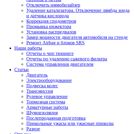
Отключить иммобилайзер
Удаление катализатора. Отключение лямбда зонда
и датчика кислорода
Коррекция спидометров
Промывка инжектора
Установка распредвалов
Замер мощности двигателя автомобиля на стенде
Ремонт Airbag и блоков SRS
Наши работы
Отчеты о чип тюнинге
Отчеты по удалению сажевого фильтра
Система управления двигателем
Статьи
Двигатель
Электрооборудование
Подвеска колес
Трансмиссия
Рулевое управление
Тормозная система
Арматурные работы
Шумоизоляция
Послепродажная подготовка
Прикольные ужасы или ужасные приколы
Разное