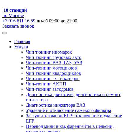
10 станций
по Москве
+7 916 611 16 59
пн-сб
09:00 до 21:00
Заказать звонок
Главная
Услуги
Чип тюнинг иномарок
Чип-тюнинг грузовых авто
Чип-тюнинг ВАЗ, ГАЗ, УАЗ
Чип-тюнинг мотоциклов
Чип-тюнинг квадроциклов
Чип-тюнинг яхт и катеров
Чип-тюнинг АКПП
Чип-тюнинг автодомов
Диагностика двигателя, диагностика и ремонт
инжектора
Диагностика инжектора ВАЗ
Удаление и отключение сажевого фильтра
Заглушить клапан ЕГР: отключение и удаление
ЕГР
Перевод мили в км, фаренгейты в цельсии,
галлоны в литры