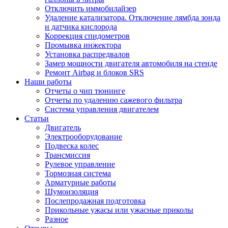
Отключить иммобилайзер
Удаление катализатора. Отключение лямбда зонда
и датчика кислорода
Коррекция спидометров
Промывка инжектора
Установка распредвалов
Замер мощности двигателя автомобиля на стенде
Ремонт Airbag и блоков SRS
Наши работы
Отчеты о чип тюнинге
Отчеты по удалению сажевого фильтра
Система управления двигателем
Статьи
Двигатель
Электрооборудование
Подвеска колес
Трансмиссия
Рулевое управление
Тормозная система
Арматурные работы
Шумоизоляция
Послепродажная подготовка
Прикольные ужасы или ужасные приколы
Разное