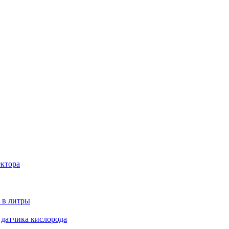
ектора
 в литры
 датчика кислорода