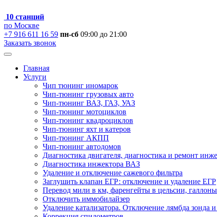
10 станций
по Москве
+7 916 611 16 59
пн-сб
09:00 до 21:00
Заказать звонок
Главная
Услуги
Чип тюнинг иномарок
Чип-тюнинг грузовых авто
Чип-тюнинг ВАЗ, ГАЗ, УАЗ
Чип-тюнинг мотоциклов
Чип-тюнинг квадроциклов
Чип-тюнинг яхт и катеров
Чип-тюнинг АКПП
Чип-тюнинг автодомов
Диагностика двигателя, диагностика и ремонт инж
Диагностика инжектора ВАЗ
Удаление и отключение сажевого фильтра
Заглушить клапан ЕГР: отключение и удаление ЕГР
Перевод мили в км, фаренгейты в цельсии, галлоны
Отключить иммобилайзер
Удаление катализатора. Отключение лямбда зонда и
Коррекция спидометров