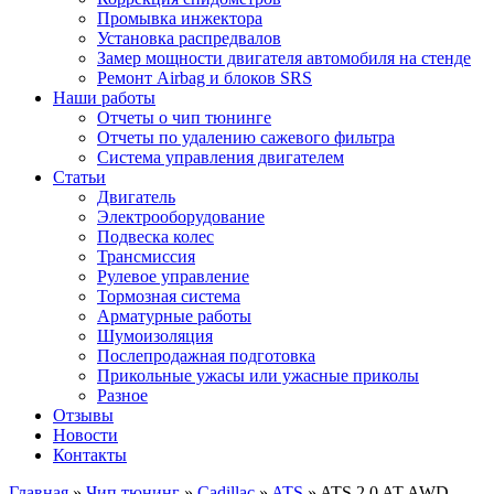
Промывка инжектора
Установка распредвалов
Замер мощности двигателя автомобиля на стенде
Ремонт Airbag и блоков SRS
Наши работы
Отчеты о чип тюнинге
Отчеты по удалению сажевого фильтра
Система управления двигателем
Статьи
Двигатель
Электрооборудование
Подвеска колес
Трансмиссия
Рулевое управление
Тормозная система
Арматурные работы
Шумоизоляция
Послепродажная подготовка
Прикольные ужасы или ужасные приколы
Разное
Отзывы
Новости
Контакты
Главная
»
Чип тюнинг
»
Cadillac
»
ATS
»
ATS 2.0 AT AWD