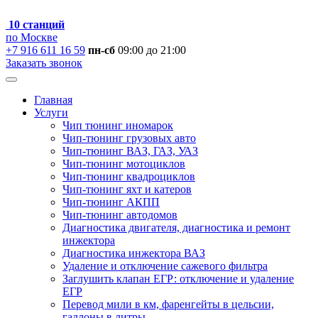
10 станций
по Москве
+7 916 611 16 59
пн-сб
09:00 до 21:00
Заказать звонок
Главная
Услуги
Чип тюнинг иномарок
Чип-тюнинг грузовых авто
Чип-тюнинг ВАЗ, ГАЗ, УАЗ
Чип-тюнинг мотоциклов
Чип-тюнинг квадроциклов
Чип-тюнинг яхт и катеров
Чип-тюнинг АКПП
Чип-тюнинг автодомов
Диагностика двигателя, диагностика и ремонт
инжектора
Диагностика инжектора ВАЗ
Удаление и отключение сажевого фильтра
Заглушить клапан ЕГР: отключение и удаление
ЕГР
Перевод мили в км, фаренгейты в цельсии,
галлоны в литры