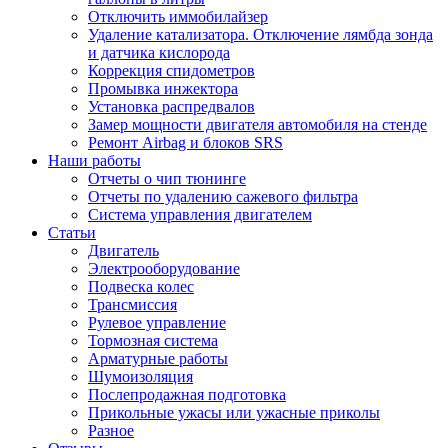
Отключить иммобилайзер
Удаление катализатора. Отключение лямбда зонда
и датчика кислорода
Коррекция спидометров
Промывка инжектора
Установка распредвалов
Замер мощности двигателя автомобиля на стенде
Ремонт Airbag и блоков SRS
Наши работы
Отчеты о чип тюнинге
Отчеты по удалению сажевого фильтра
Система управления двигателем
Статьи
Двигатель
Электрооборудование
Подвеска колес
Трансмиссия
Рулевое управление
Тормозная система
Арматурные работы
Шумоизоляция
Послепродажная подготовка
Прикольные ужасы или ужасные приколы
Разное