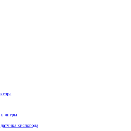
ектора
 в литры
 датчика кислорода