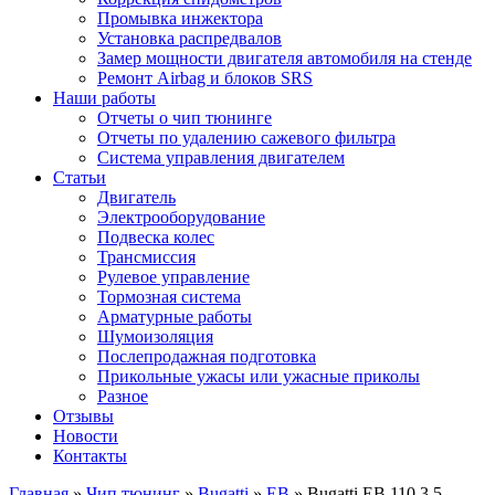
Промывка инжектора
Установка распредвалов
Замер мощности двигателя автомобиля на стенде
Ремонт Airbag и блоков SRS
Наши работы
Отчеты о чип тюнинге
Отчеты по удалению сажевого фильтра
Система управления двигателем
Статьи
Двигатель
Электрооборудование
Подвеска колес
Трансмиссия
Рулевое управление
Тормозная система
Арматурные работы
Шумоизоляция
Послепродажная подготовка
Прикольные ужасы или ужасные приколы
Разное
Отзывы
Новости
Контакты
Главная
»
Чип тюнинг
»
Bugatti
»
EB
»
Bugatti EB 110 3.5