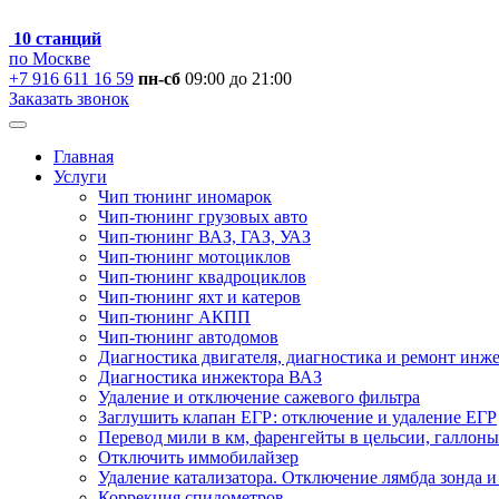
10 станций
по Москве
+7 916 611 16 59
пн-сб
09:00 до 21:00
Заказать звонок
Главная
Услуги
Чип тюнинг иномарок
Чип-тюнинг грузовых авто
Чип-тюнинг ВАЗ, ГАЗ, УАЗ
Чип-тюнинг мотоциклов
Чип-тюнинг квадроциклов
Чип-тюнинг яхт и катеров
Чип-тюнинг АКПП
Чип-тюнинг автодомов
Диагностика двигателя, диагностика и ремонт инж
Диагностика инжектора ВАЗ
Удаление и отключение сажевого фильтра
Заглушить клапан ЕГР: отключение и удаление ЕГР
Перевод мили в км, фаренгейты в цельсии, галлоны
Отключить иммобилайзер
Удаление катализатора. Отключение лямбда зонда и
Коррекция спидометров