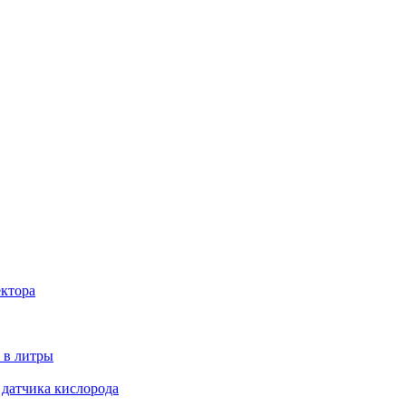
ектора
 в литры
 датчика кислорода