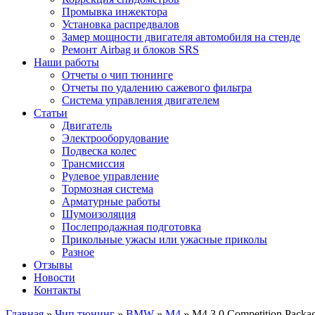
Промывка инжектора
Установка распредвалов
Замер мощности двигателя автомобиля на стенде
Ремонт Airbag и блоков SRS
Наши работы
Отчеты о чип тюнинге
Отчеты по удалению сажевого фильтра
Система управления двигателем
Статьи
Двигатель
Электрооборудование
Подвеска колес
Трансмиссия
Рулевое управление
Тормозная система
Арматурные работы
Шумоизоляция
Послепродажная подготовка
Прикольные ужасы или ужасные приколы
Разное
Отзывы
Новости
Контакты
Главная
»
Чип тюнинг
»
BMW
»
M4
»
M4 3.0 Competition Pack