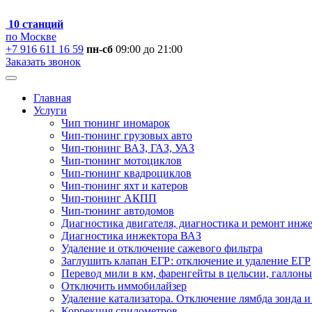
10 станций
по Москве
+7 916 611 16 59
пн-сб
09:00 до 21:00
Заказать звонок
Главная
Услуги
Чип тюнинг иномарок
Чип-тюнинг грузовых авто
Чип-тюнинг ВАЗ, ГАЗ, УАЗ
Чип-тюнинг мотоциклов
Чип-тюнинг квадроциклов
Чип-тюнинг яхт и катеров
Чип-тюнинг АКПП
Чип-тюнинг автодомов
Диагностика двигателя, диагностика и ремонт инж
Диагностика инжектора ВАЗ
Удаление и отключение сажевого фильтра
Заглушить клапан ЕГР: отключение и удаление ЕГР
Перевод мили в км, фаренгейты в цельсии, галлоны
Отключить иммобилайзер
Удаление катализатора. Отключение лямбда зонда и
Коррекция спидометров