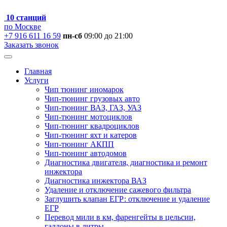
10 станций
по Москве
+7 916 611 16 59
пн-сб
09:00 до 21:00
Заказать звонок
Главная
Услуги
Чип тюнинг иномарок
Чип-тюнинг грузовых авто
Чип-тюнинг ВАЗ, ГАЗ, УАЗ
Чип-тюнинг мотоциклов
Чип-тюнинг квадроциклов
Чип-тюнинг яхт и катеров
Чип-тюнинг АКПП
Чип-тюнинг автодомов
Диагностика двигателя, диагностика и ремонт
инжектора
Диагностика инжектора ВАЗ
Удаление и отключение сажевого фильтра
Заглушить клапан ЕГР: отключение и удаление
ЕГР
Перевод мили в км, фаренгейты в цельсии,
галлоны в литры