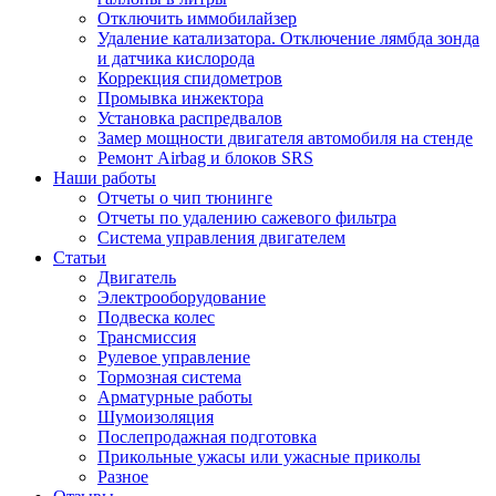
Отключить иммобилайзер
Удаление катализатора. Отключение лямбда зонда
и датчика кислорода
Коррекция спидометров
Промывка инжектора
Установка распредвалов
Замер мощности двигателя автомобиля на стенде
Ремонт Airbag и блоков SRS
Наши работы
Отчеты о чип тюнинге
Отчеты по удалению сажевого фильтра
Система управления двигателем
Статьи
Двигатель
Электрооборудование
Подвеска колес
Трансмиссия
Рулевое управление
Тормозная система
Арматурные работы
Шумоизоляция
Послепродажная подготовка
Прикольные ужасы или ужасные приколы
Разное