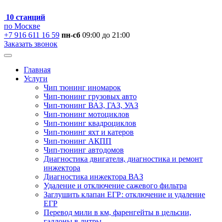
10 станций
по Москве
+7 916 611 16 59
пн-сб
09:00 до 21:00
Заказать звонок
Главная
Услуги
Чип тюнинг иномарок
Чип-тюнинг грузовых авто
Чип-тюнинг ВАЗ, ГАЗ, УАЗ
Чип-тюнинг мотоциклов
Чип-тюнинг квадроциклов
Чип-тюнинг яхт и катеров
Чип-тюнинг АКПП
Чип-тюнинг автодомов
Диагностика двигателя, диагностика и ремонт
инжектора
Диагностика инжектора ВАЗ
Удаление и отключение сажевого фильтра
Заглушить клапан ЕГР: отключение и удаление
ЕГР
Перевод мили в км, фаренгейты в цельсии,
галлоны в литры