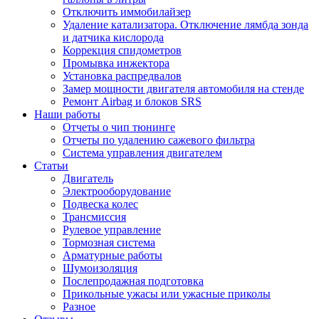
Отключить иммобилайзер
Удаление катализатора. Отключение лямбда зонда
и датчика кислорода
Коррекция спидометров
Промывка инжектора
Установка распредвалов
Замер мощности двигателя автомобиля на стенде
Ремонт Airbag и блоков SRS
Наши работы
Отчеты о чип тюнинге
Отчеты по удалению сажевого фильтра
Система управления двигателем
Статьи
Двигатель
Электрооборудование
Подвеска колес
Трансмиссия
Рулевое управление
Тормозная система
Арматурные работы
Шумоизоляция
Послепродажная подготовка
Прикольные ужасы или ужасные приколы
Разное