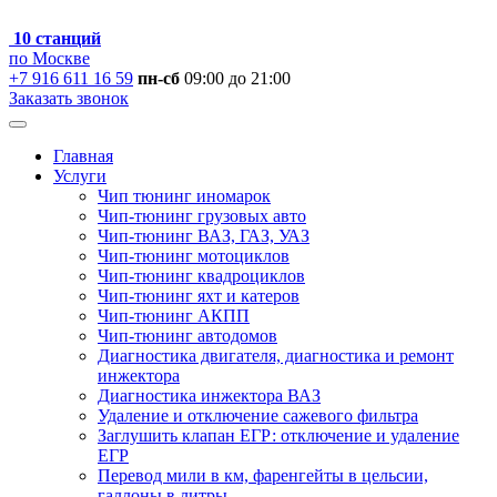
10 станций
по Москве
+7 916 611 16 59
пн-сб
09:00 до 21:00
Заказать звонок
Главная
Услуги
Чип тюнинг иномарок
Чип-тюнинг грузовых авто
Чип-тюнинг ВАЗ, ГАЗ, УАЗ
Чип-тюнинг мотоциклов
Чип-тюнинг квадроциклов
Чип-тюнинг яхт и катеров
Чип-тюнинг АКПП
Чип-тюнинг автодомов
Диагностика двигателя, диагностика и ремонт
инжектора
Диагностика инжектора ВАЗ
Удаление и отключение сажевого фильтра
Заглушить клапан ЕГР: отключение и удаление
ЕГР
Перевод мили в км, фаренгейты в цельсии,
галлоны в литры