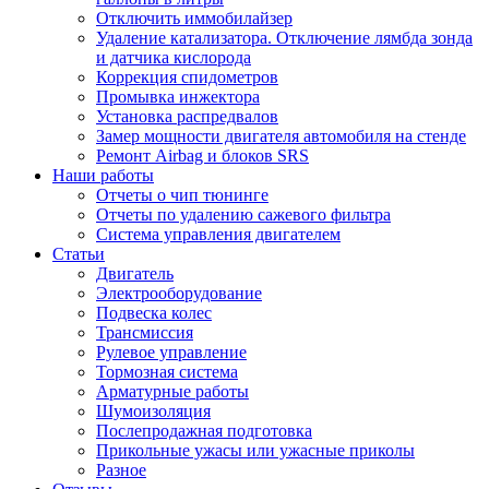
Отключить иммобилайзер
Удаление катализатора. Отключение лямбда зонда
и датчика кислорода
Коррекция спидометров
Промывка инжектора
Установка распредвалов
Замер мощности двигателя автомобиля на стенде
Ремонт Airbag и блоков SRS
Наши работы
Отчеты о чип тюнинге
Отчеты по удалению сажевого фильтра
Система управления двигателем
Статьи
Двигатель
Электрооборудование
Подвеска колес
Трансмиссия
Рулевое управление
Тормозная система
Арматурные работы
Шумоизоляция
Послепродажная подготовка
Прикольные ужасы или ужасные приколы
Разное