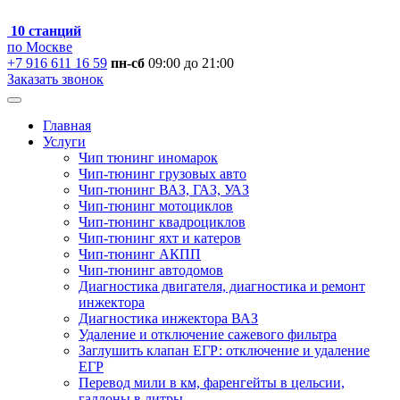
10 станций
по Москве
+7 916 611 16 59
пн-сб
09:00 до 21:00
Заказать звонок
Главная
Услуги
Чип тюнинг иномарок
Чип-тюнинг грузовых авто
Чип-тюнинг ВАЗ, ГАЗ, УАЗ
Чип-тюнинг мотоциклов
Чип-тюнинг квадроциклов
Чип-тюнинг яхт и катеров
Чип-тюнинг АКПП
Чип-тюнинг автодомов
Диагностика двигателя, диагностика и ремонт
инжектора
Диагностика инжектора ВАЗ
Удаление и отключение сажевого фильтра
Заглушить клапан ЕГР: отключение и удаление
ЕГР
Перевод мили в км, фаренгейты в цельсии,
галлоны в литры