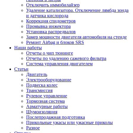
Отключить иммобилайзер
Удаление катализатора. Отключение лямбда зонда
и датчика кислорода
Коррекция спидометров
Промывка инжектора
Установка распредвалов
Замер мощности двигателя автомобиля на стенде
Ремонт Airbag и блоков SRS
Наши работы
Отчеты о чип тюнинге
Отчеты по удалению сажевого фильтра
Система управления двигателем
Статьи
Двигатель
Электрооборудование
Подвеска колес
Трансмиссия
Рулевое управление
Тормозная система
Арматурные работы
Шумоизоляция
Послепродажная подготовка
Прикольные ужасы или ужасные приколы
Разное