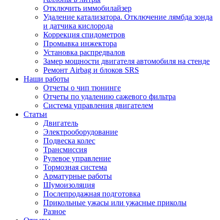
Отключить иммобилайзер
Удаление катализатора. Отключение лямбда зонда
и датчика кислорода
Коррекция спидометров
Промывка инжектора
Установка распредвалов
Замер мощности двигателя автомобиля на стенде
Ремонт Airbag и блоков SRS
Наши работы
Отчеты о чип тюнинге
Отчеты по удалению сажевого фильтра
Система управления двигателем
Статьи
Двигатель
Электрооборудование
Подвеска колес
Трансмиссия
Рулевое управление
Тормозная система
Арматурные работы
Шумоизоляция
Послепродажная подготовка
Прикольные ужасы или ужасные приколы
Разное