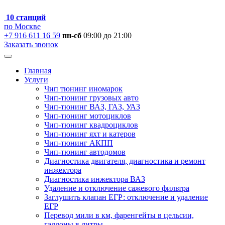
10 станций
по Москве
+7 916 611 16 59
пн-сб
09:00 до 21:00
Заказать звонок
Главная
Услуги
Чип тюнинг иномарок
Чип-тюнинг грузовых авто
Чип-тюнинг ВАЗ, ГАЗ, УАЗ
Чип-тюнинг мотоциклов
Чип-тюнинг квадроциклов
Чип-тюнинг яхт и катеров
Чип-тюнинг АКПП
Чип-тюнинг автодомов
Диагностика двигателя, диагностика и ремонт
инжектора
Диагностика инжектора ВАЗ
Удаление и отключение сажевого фильтра
Заглушить клапан ЕГР: отключение и удаление
ЕГР
Перевод мили в км, фаренгейты в цельсии,
галлоны в литры