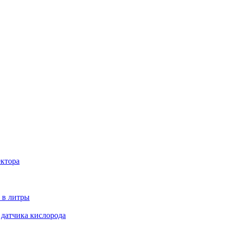
ектора
 в литры
 датчика кислорода