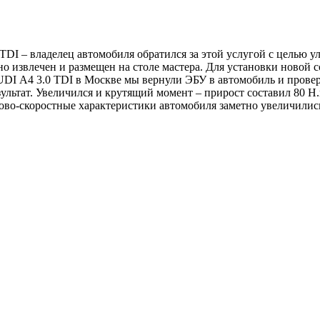
DI – владелец автомобиля обратился за этой услугой с целью 
тно извлечен и размещен на столе мастера. Для установки ново
DI A4 3.0 TDI в Москве мы вернули ЭБУ в автомобиль и прове
 результат. Увеличился и крутящий момент – прирост составил 80 
гово-скоростные характеристики автомобиля заметно увеличилис