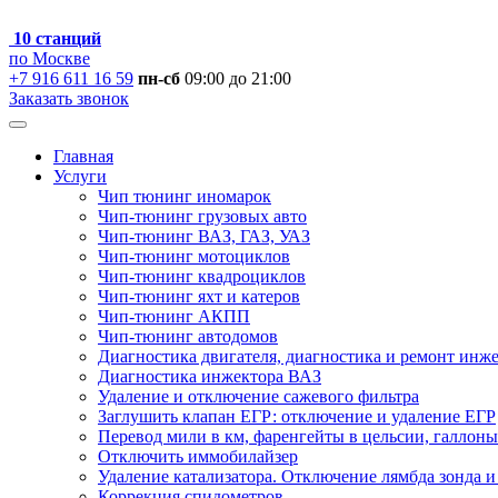
10 станций
по Москве
+7 916 611 16 59
пн-сб
09:00 до 21:00
Заказать звонок
Главная
Услуги
Чип тюнинг иномарок
Чип-тюнинг грузовых авто
Чип-тюнинг ВАЗ, ГАЗ, УАЗ
Чип-тюнинг мотоциклов
Чип-тюнинг квадроциклов
Чип-тюнинг яхт и катеров
Чип-тюнинг АКПП
Чип-тюнинг автодомов
Диагностика двигателя, диагностика и ремонт инж
Диагностика инжектора ВАЗ
Удаление и отключение сажевого фильтра
Заглушить клапан ЕГР: отключение и удаление ЕГР
Перевод мили в км, фаренгейты в цельсии, галлоны
Отключить иммобилайзер
Удаление катализатора. Отключение лямбда зонда и
Коррекция спидометров