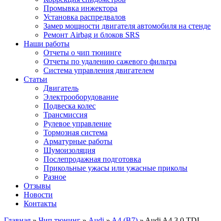
Промывка инжектора
Установка распредвалов
Замер мощности двигателя автомобиля на стенде
Ремонт Airbag и блоков SRS
Наши работы
Отчеты о чип тюнинге
Отчеты по удалению сажевого фильтра
Система управления двигателем
Статьи
Двигатель
Электрооборудование
Подвеска колес
Трансмиссия
Рулевое управление
Тормозная система
Арматурные работы
Шумоизоляция
Послепродажная подготовка
Прикольные ужасы или ужасные приколы
Разное
Отзывы
Новости
Контакты
Главная
»
Чип тюнинг
»
Audi
»
A4 (B7)
»
Audi A4 3.0 TDI