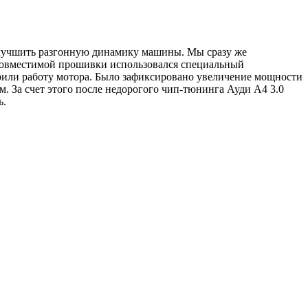
улучшить разгонную динамику машины. Мы сразу же
й совместимой прошивки использовался специальный
рили работу мотора. Было зафиксировано увеличение мощности
Н.м. За счет этого после недорогого чип-тюнинга Ауди А4 3.0
ь.