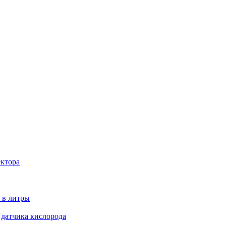
ектора
 в литры
 датчика кислорода