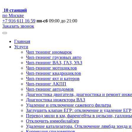
10 станций
по Москве
+7 916 611 16 59
пн-сб
09:00 до 21:00
Заказать звонок
Главная
Услуги
Чип тюнинг иномарок
Чип-тюнинг грузовых авто
Чип-тюнинг ВАЗ, ГАЗ, УАЗ
Чип-тюнинг мотоциклов
Чип-тюнинг квадроциклов
Чип-тюнинг яхт и катеров
Чип-тюнинг АКПП
Чип-тюнинг автодомов
Диагностика двигателя, диагностика и ремонт инж
Диагностика инжектора ВАЗ
Удаление и отключение сажевого фильтра
Заглушить клапан ЕГР: отключение и удаление ЕГР
Перевод мили в км, фаренгейты в цельсии, галлоны
Отключить иммобилайзер
Удаление катализатора. Отключение лямбда зонда и
Коррекция спидометров