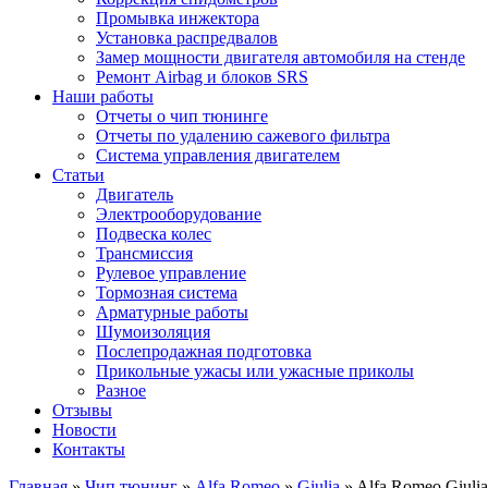
Промывка инжектора
Установка распредвалов
Замер мощности двигателя автомобиля на стенде
Ремонт Airbag и блоков SRS
Наши работы
Отчеты о чип тюнинге
Отчеты по удалению сажевого фильтра
Система управления двигателем
Статьи
Двигатель
Электрооборудование
Подвеска колес
Трансмиссия
Рулевое управление
Тормозная система
Арматурные работы
Шумоизоляция
Послепродажная подготовка
Прикольные ужасы или ужасные приколы
Разное
Отзывы
Новости
Контакты
Главная
»
Чип тюнинг
»
Alfa Romeo
»
Giulia
»
Alfa Romeo Giuli