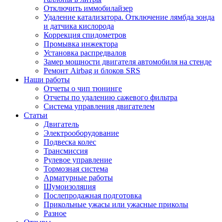
Отключить иммобилайзер
Удаление катализатора. Отключение лямбда зонда
и датчика кислорода
Коррекция спидометров
Промывка инжектора
Установка распредвалов
Замер мощности двигателя автомобиля на стенде
Ремонт Airbag и блоков SRS
Наши работы
Отчеты о чип тюнинге
Отчеты по удалению сажевого фильтра
Система управления двигателем
Статьи
Двигатель
Электрооборудование
Подвеска колес
Трансмиссия
Рулевое управление
Тормозная система
Арматурные работы
Шумоизоляция
Послепродажная подготовка
Прикольные ужасы или ужасные приколы
Разное