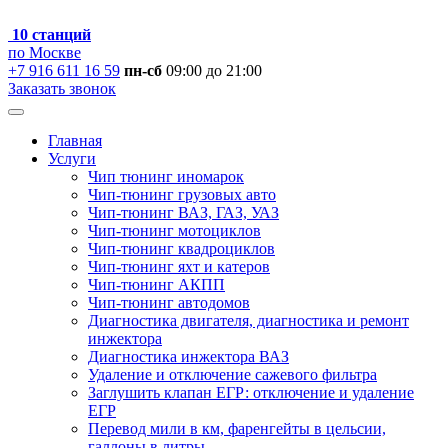
10 станций
по Москве
+7 916 611 16 59
пн-сб
09:00 до 21:00
Заказать звонок
Главная
Услуги
Чип тюнинг иномарок
Чип-тюнинг грузовых авто
Чип-тюнинг ВАЗ, ГАЗ, УАЗ
Чип-тюнинг мотоциклов
Чип-тюнинг квадроциклов
Чип-тюнинг яхт и катеров
Чип-тюнинг АКПП
Чип-тюнинг автодомов
Диагностика двигателя, диагностика и ремонт
инжектора
Диагностика инжектора ВАЗ
Удаление и отключение сажевого фильтра
Заглушить клапан ЕГР: отключение и удаление
ЕГР
Перевод мили в км, фаренгейты в цельсии,
галлоны в литры