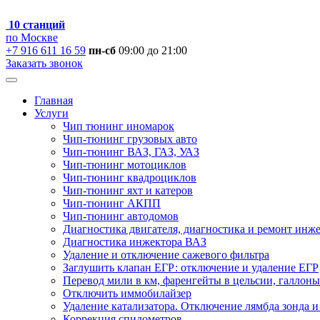
10 станций
по Москве
+7 916 611 16 59
пн-сб
09:00 до 21:00
Заказать звонок
Главная
Услуги
Чип тюнинг иномарок
Чип-тюнинг грузовых авто
Чип-тюнинг ВАЗ, ГАЗ, УАЗ
Чип-тюнинг мотоциклов
Чип-тюнинг квадроциклов
Чип-тюнинг яхт и катеров
Чип-тюнинг АКПП
Чип-тюнинг автодомов
Диагностика двигателя, диагностика и ремонт инж
Диагностика инжектора ВАЗ
Удаление и отключение сажевого фильтра
Заглушить клапан ЕГР: отключение и удаление ЕГР
Перевод мили в км, фаренгейты в цельсии, галлоны
Отключить иммобилайзер
Удаление катализатора. Отключение лямбда зонда и
Коррекция спидометров