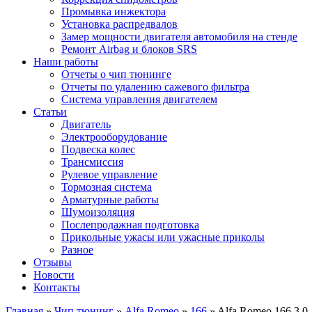
Промывка инжектора
Установка распредвалов
Замер мощности двигателя автомобиля на стенде
Ремонт Airbag и блоков SRS
Наши работы
Отчеты о чип тюнинге
Отчеты по удалению сажевого фильтра
Система управления двигателем
Статьи
Двигатель
Электрооборудование
Подвеска колес
Трансмиссия
Рулевое управление
Тормозная система
Арматурные работы
Шумоизоляция
Послепродажная подготовка
Прикольные ужасы или ужасные приколы
Разное
Отзывы
Новости
Контакты
Главная
»
Чип тюнинг
»
Alfa Romeo
»
166
»
Alfa Romeo 166 3.0