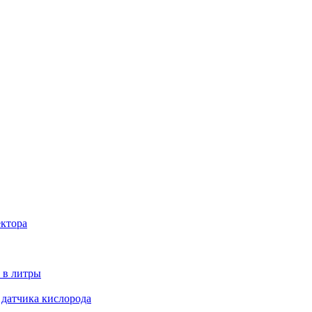
ектора
 в литры
 датчика кислорода