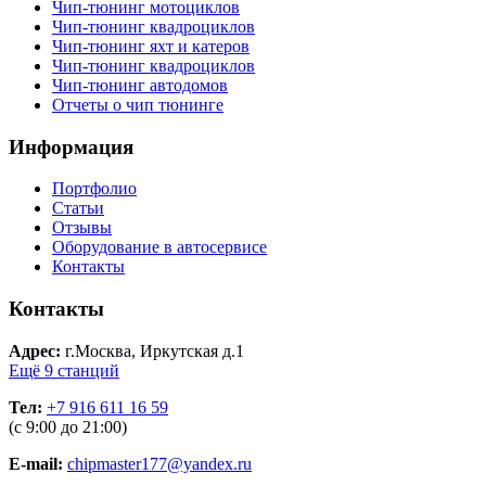
Чип-тюнинг мотоциклов
Чип-тюнинг квадроциклов
Чип-тюнинг яхт и катеров
Чип-тюнинг квадроциклов
Чип-тюнинг автодомов
Отчеты о чип тюнинге
Информация
Портфолио
Статьи
Отзывы
Оборудование в автосервисе
Контакты
Контакты
Адрес:
г.Москва, Иркутская д.1
Ещё 9 станций
Тел:
+7 916 611 16 59
(с 9:00 до 21:00)
E-mail:
chipmaster177@yandex.ru