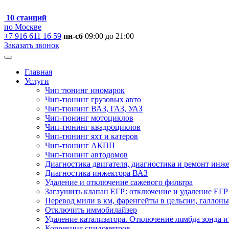
10 станций
по Москве
+7 916 611 16 59
пн-сб
09:00 до 21:00
Заказать звонок
Главная
Услуги
Чип тюнинг иномарок
Чип-тюнинг грузовых авто
Чип-тюнинг ВАЗ, ГАЗ, УАЗ
Чип-тюнинг мотоциклов
Чип-тюнинг квадроциклов
Чип-тюнинг яхт и катеров
Чип-тюнинг АКПП
Чип-тюнинг автодомов
Диагностика двигателя, диагностика и ремонт инж
Диагностика инжектора ВАЗ
Удаление и отключение сажевого фильтра
Заглушить клапан ЕГР: отключение и удаление ЕГР
Перевод мили в км, фаренгейты в цельсии, галлоны
Отключить иммобилайзер
Удаление катализатора. Отключение лямбда зонда и
Коррекция спидометров