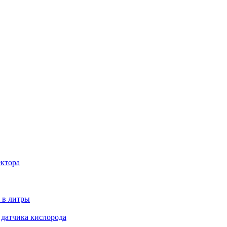
ектора
 в литры
 датчика кислорода