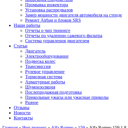
Промывка инжектора
Установка распредвалов
Замер мощности двигателя автомобиля на стенде
Ремонт Airbag и блоков SRS
Наши работы
Отчеты о чип тюнинге
Отчеты по удалению сажевого фильтра
Система управления двигателем
Статьи
Двигатель
Электрооборудование
Подвеска колес
Трансмиссия
Рулевое управление
Тормозная система
Арматурные работы
Шумоизоляция
Послепродажная подготовка
Прикольные ужасы или ужасные приколы
Разное
Отзывы
Новости
Контакты
Главная
»
Чип тюнинг
»
Alfa Romeo
»
159
»
Alfa Romeo 159 1.8