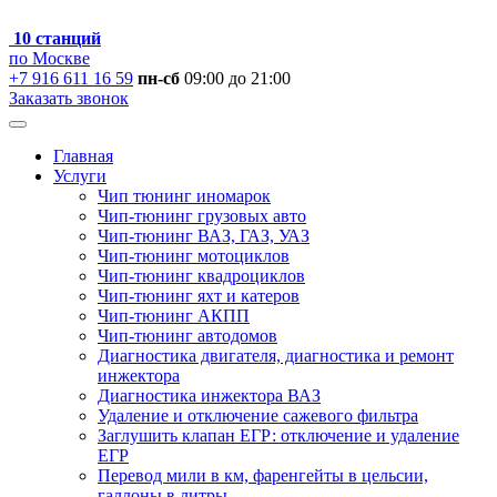
10 станций
по Москве
+7 916 611 16 59
пн-сб
09:00 до 21:00
Заказать звонок
Главная
Услуги
Чип тюнинг иномарок
Чип-тюнинг грузовых авто
Чип-тюнинг ВАЗ, ГАЗ, УАЗ
Чип-тюнинг мотоциклов
Чип-тюнинг квадроциклов
Чип-тюнинг яхт и катеров
Чип-тюнинг АКПП
Чип-тюнинг автодомов
Диагностика двигателя, диагностика и ремонт
инжектора
Диагностика инжектора ВАЗ
Удаление и отключение сажевого фильтра
Заглушить клапан ЕГР: отключение и удаление
ЕГР
Перевод мили в км, фаренгейты в цельсии,
галлоны в литры