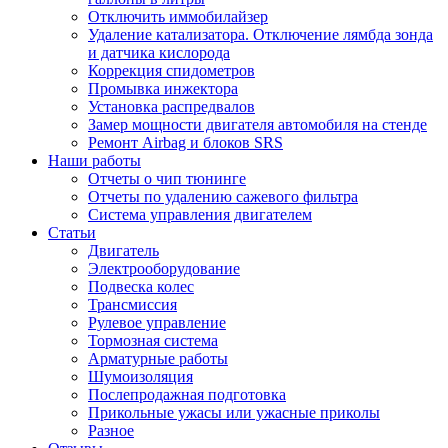
Отключить иммобилайзер
Удаление катализатора. Отключение лямбда зонда
и датчика кислорода
Коррекция спидометров
Промывка инжектора
Установка распредвалов
Замер мощности двигателя автомобиля на стенде
Ремонт Airbag и блоков SRS
Наши работы
Отчеты о чип тюнинге
Отчеты по удалению сажевого фильтра
Система управления двигателем
Статьи
Двигатель
Электрооборудование
Подвеска колес
Трансмиссия
Рулевое управление
Тормозная система
Арматурные работы
Шумоизоляция
Послепродажная подготовка
Прикольные ужасы или ужасные приколы
Разное